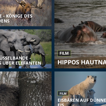
E - KÖNIGE DES
DENS
FILM
RÜSSELBANDE -
HIPPOS HAUTN
S ÜBER ELEFANTEN
FILM
EISBÄREN AUF DÜNN
EIS