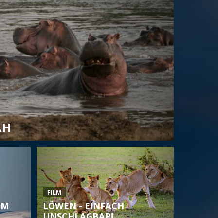
AH
FILM
EM
LÖWEN - EINFACH
UNSCHLAGBAR!