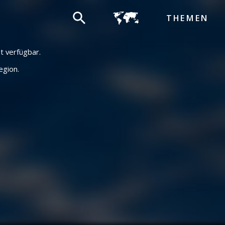
THEMEN
ht verfügbar.
egion.