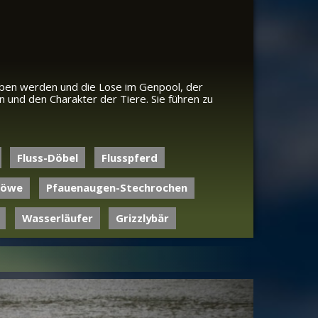
geben werden und die Lose im Genpool, der
 und den Charakter der Tiere. Sie führen zu
Fluss-Döbel
Flusspferd
Löwe
Pfauenaugen-Stechrochen
Wasserläufer
Grizzlybär