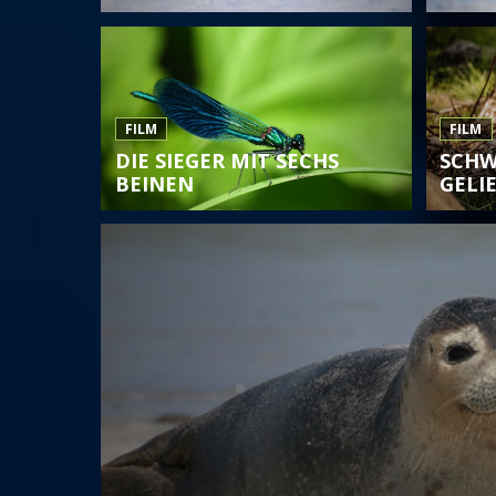
FILM
FILM
DIE SIEGER MIT SECHS
SCHW
BEINEN
GELI