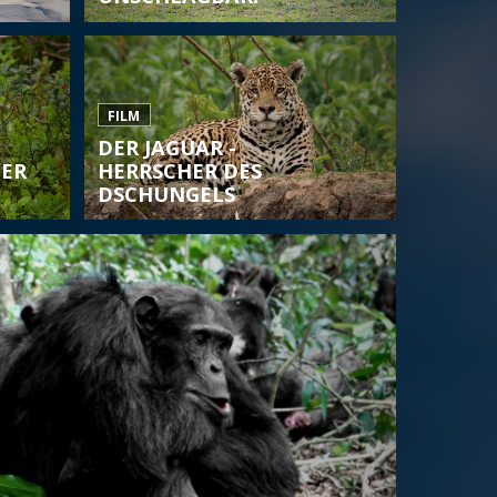
FILM
DER JAGUAR -
R K
HERRSCHER DES
DSCHUNGELS