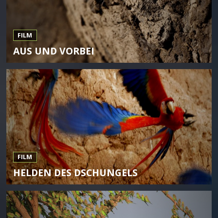
FILM
AUS UND VORBEI
FILM
HELDEN DES DSCHUNGELS