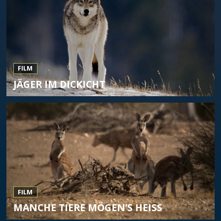
FILM
JÄGER IM DICKICHT
FILM
MANCHE TIERE MÖGEN’S HEISS