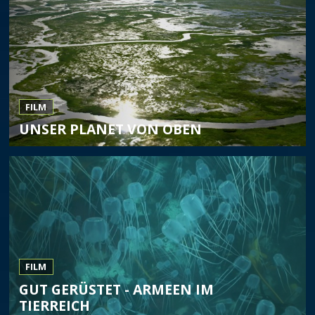
FILM
UNSER PLANET VON OBEN
FILM
GUT GERÜSTET - ARMEEN IM
TIERREICH