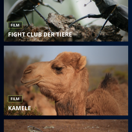
FILM
FIGHT CLUB DER TIERE
FILM
KAMELE