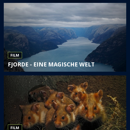
FILM
FJORDE - EINE MAGISCHE WELT
FILM