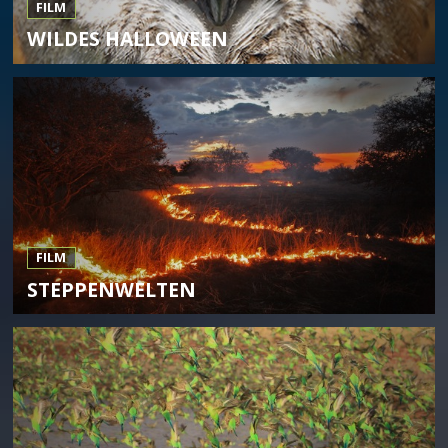
FILM
WILDES HALLOWEEN
FILM
STEPPENWELTEN