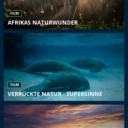
FILM
AFRIKAS NATURWUNDER
FILM
VERRÜCKTE NATUR - SUPERSINNE