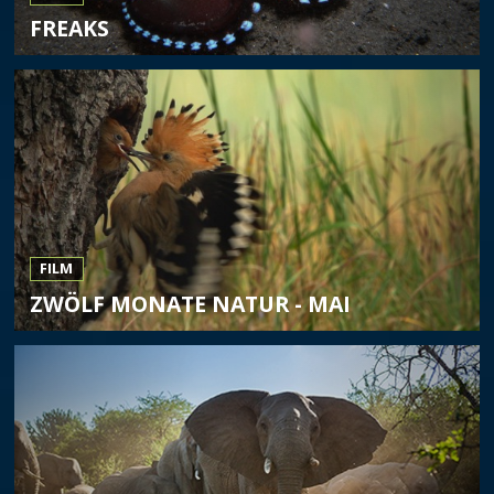
FREAKS
FILM
ZWÖLF MONATE NATUR - MAI