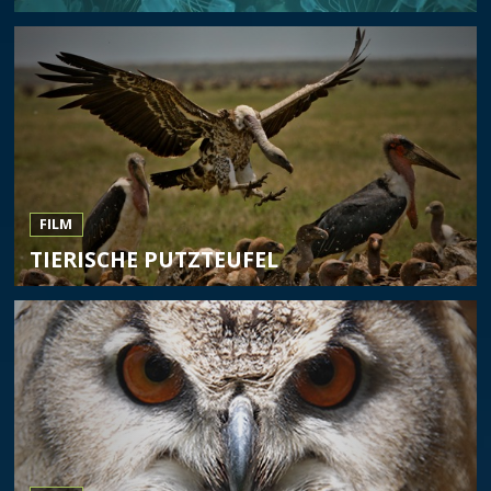
FILM
TIERISCHE PUTZTEUFEL