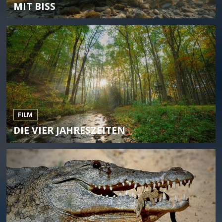
MIT BISS
FILM
DIE VIER JAHRESZEITEN