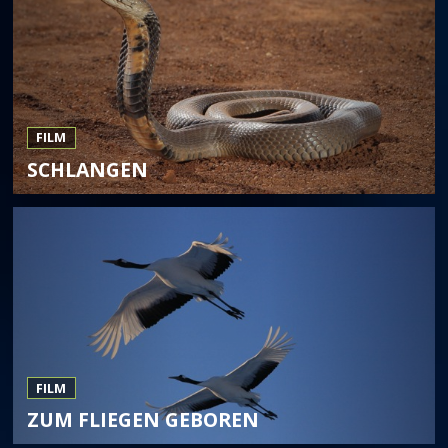
FILM
SCHLANGEN
FILM
ZUM FLIEGEN GEBOREN