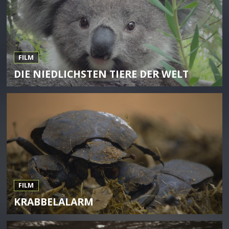
FILM
DIE NIEDLICHSTEN TIERE DER WELT
FILM
KRABBELALARM