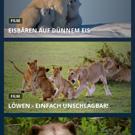
FILM
EISBÄREN AUF DÜNNEM EIS
FILM
LÖWEN - EINFACH UNSCHLAGBAR!