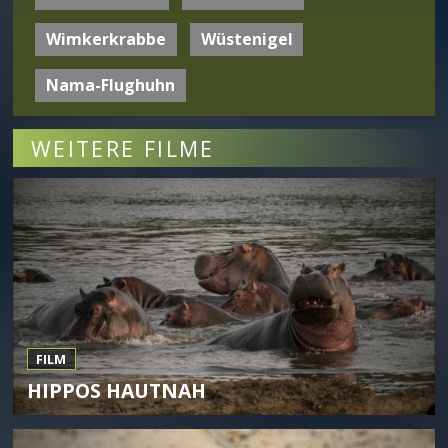
Wimkerkrabbe
Wüstenigel
Nama-Flughuhn
WEITERE FILME
FILM
HIPPOS HAUTNAH