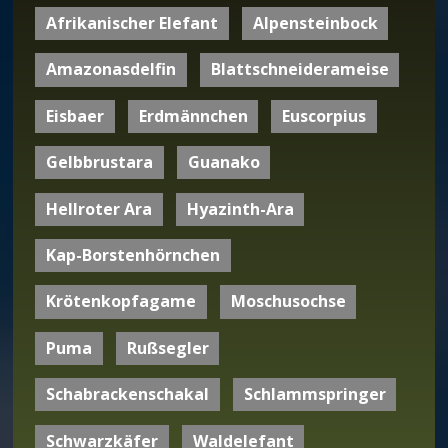
Afrikanischer Elefant
Alpensteinbock
Amazonasdelfin
Blattschneiderameise
Eisbaer
Erdmännchen
Euscorpius
Gelbbrustara
Guanako
Hellroter Ara
Hyazinth-Ara
Kap-Borstenhörnchen
Krötenkopfagame
Moschusochse
Puma
Rußsegler
Schabrackenschakal
Schlammspringer
Schwarzkäfer
Waldelefant