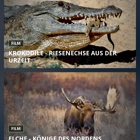
FILM
KROKODILE - RIESENECHSE AUS DER
URZEIT
FILM
ELCHE - KÖNIGE DES NORDENS