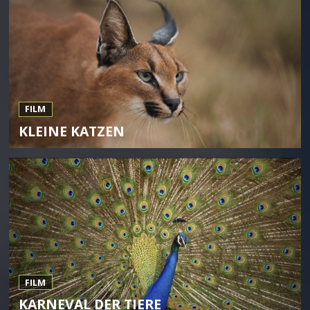
FILM
KLEINE KATZEN
FILM
KARNEVAL DER TIERE