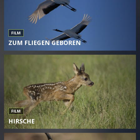
FILM
ZUM FLIEGEN GEBOREN
FILM
HIRSCHE