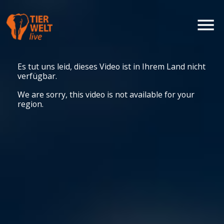
Es tut uns leid, dieses Video ist in Ihrem Land nicht
verfügbar.
We are sorry, this video is not available for your
region.