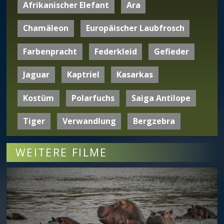
Afrikanischer Elefant
Ara
Chamäleon
Europäischer Laubfrosch
Farbenpracht
Federkleid
Gefieder
Jaguar
Kaptriel
Kasarkas
Kostüm
Polarfuchs
Saiga Antilope
Tiger
Verwandlung
Bergzebra
WEITERE FILME