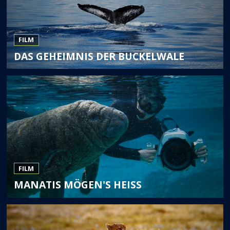
FILM
DAS GEHEIMNIS DER BUCKELWALE
FILM
MANATIS MÖGEN'S HEISS