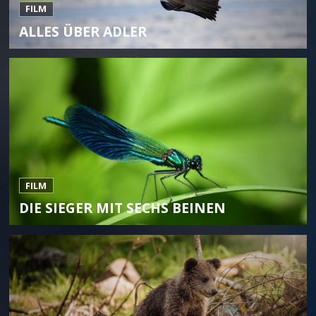
FILM
ALLES ÜBER ADLER
FILM
DIE SIEGER MIT SECHS BEINEN