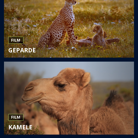
FILM
GEPARDE
FILM
KAMELE