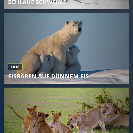
SCHLAUE SCHWEINE
FILM
EISBÄREN AUF DÜNNEM EIS