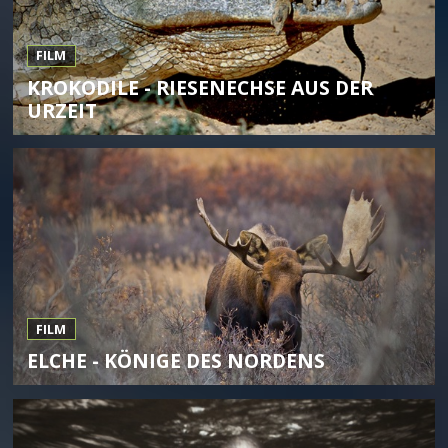
FILM
KROKODILE - RIESENECHSE AUS DER
URZEIT
FILM
ELCHE - KÖNIGE DES NORDENS