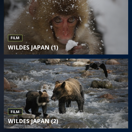
FILM
WILDES JAPAN (1)
FILM
WILDES JAPAN (2)