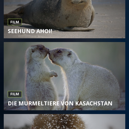
FILM
SEEHUND AHOI!
FILM
DIE MURMELTIERE VON KASACHSTAN