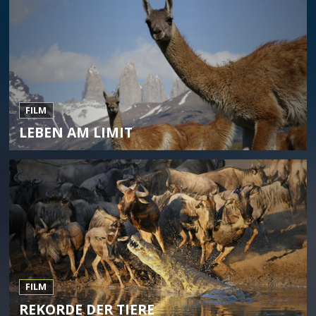
FILM
LEBEN AM LIMIT
FILM
REKORDE DER TIERE