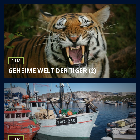
FILM
GEHEIME WELT DER TIGER (2)
FILM