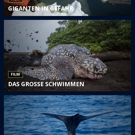
GIGANTEN IN GEFAHR
FILM
DAS GROSSE SCHWIMMEN