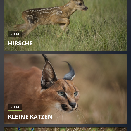
FILM
HIRSCHE
FILM
KLEINE KATZEN