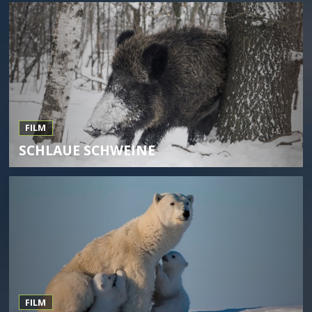
FILM
SCHLAUE SCHWEINE
FILM