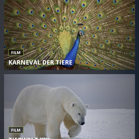
FILM
KARNEVAL DER TIERE
FILM