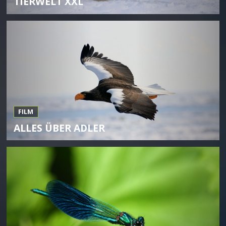
TIERWELT XXL
FILM
ALLES ÜBER ADLER