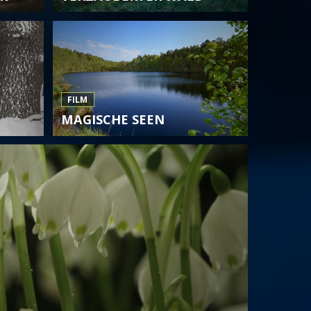
FILM
MAGISCHE SEEN