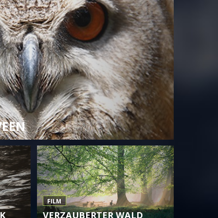
WEEN
FILM
K
VERZAUBERTER WALD