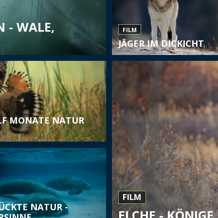
 - WALE,
FILM
JÄGER IM DICKICHT
F MONATE NATUR
FILM
ÜCKTE NATUR -
ELCHE - KÖNIGE
RSINNE