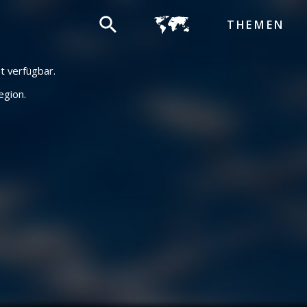
THEMEN
ht verfügbar.
egion.