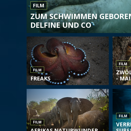
FILM
ZUM SCHWIMMEN GEBOREN
DELFINE UND CO
FILM
FILM
ZWÖL
FREAKS
- MAI
FILM
FILM
VERR
AFRIKAS NATURWUNDER
SUPE