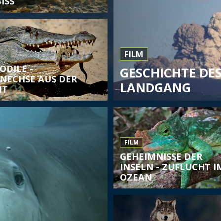
ISS
FILM
ODILE -
GESCHICHTE DES
ENECHSE AUS DER
LANDGANG
IT
FILM
GEHEIMNISSE DER
INSELN - ZUFLUCHT I
OZEAN