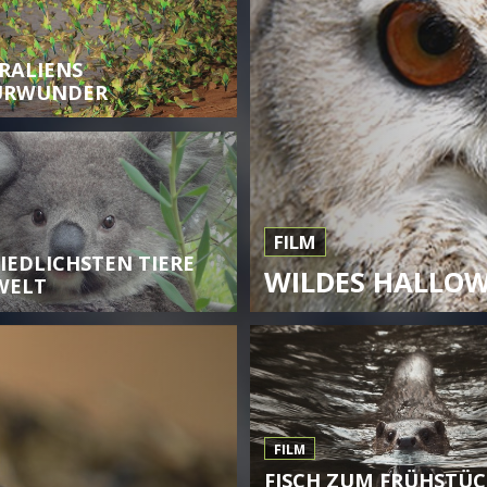
RALIENS
URWUNDER
FILM
NIEDLICHSTEN TIERE
WILDES HALLO
WELT
FILM
FISCH ZUM FRÜHSTÜC