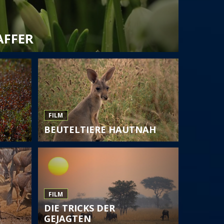
AFFER
FILM
BEUTELTIERE HAUTNAH
FILM
DIE TRICKS DER
GEJAGTEN