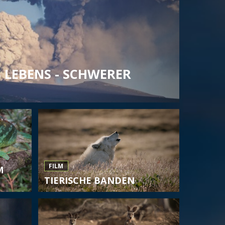
 LEBENS - SCHWERER
FILM
M
TIERISCHE BANDEN