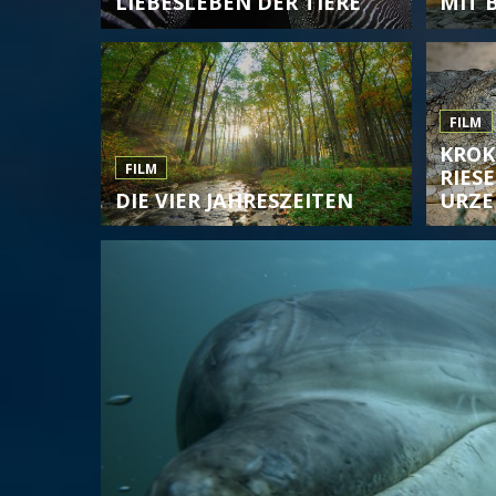
LIEBESLEBEN DER TIERE
MIT B
FILM
KROK
FILM
RIES
DIE VIER JAHRESZEITEN
URZE