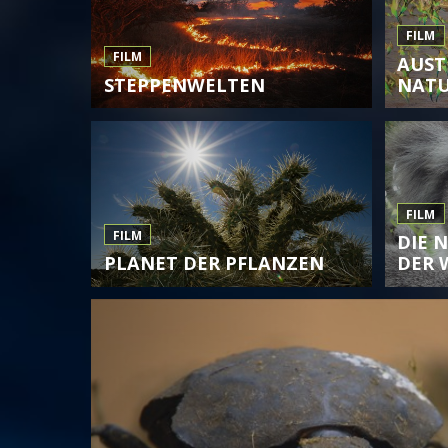
FILM
FILM
AUST
STEPPENWELTEN
NAT
FILM
FILM
DIE 
PLANET DER PFLANZEN
DER 