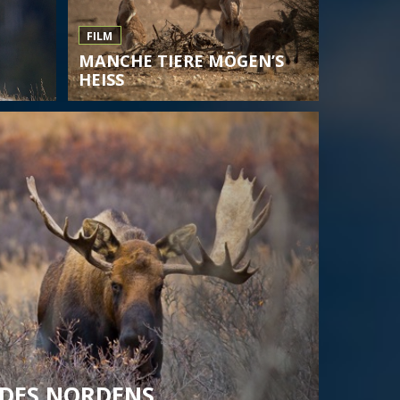
FILM
MANCHE TIERE MÖGEN’S
HEISS
 DES NORDENS