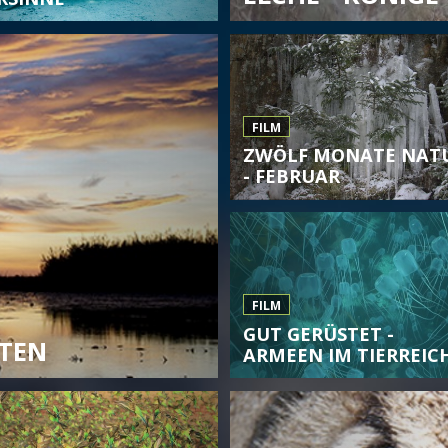
FILM
ZWÖLF MONATE NAT
- FEBRUAR
FILM
GUT GERÜSTET -
TEN
ARMEEN IM TIERREIC