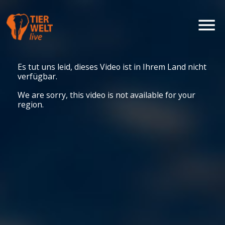
Es tut uns leid, dieses Video ist in Ihrem Land nicht
verfügbar.
We are sorry, this video is not available for your
region.