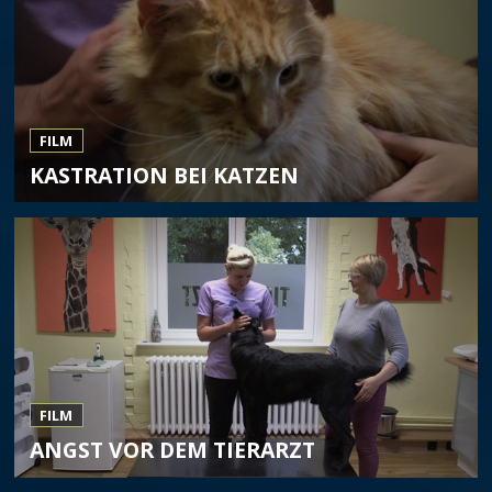
FILM
KASTRATION BEI KATZEN
FILM
ANGST VOR DEM TIERARZT