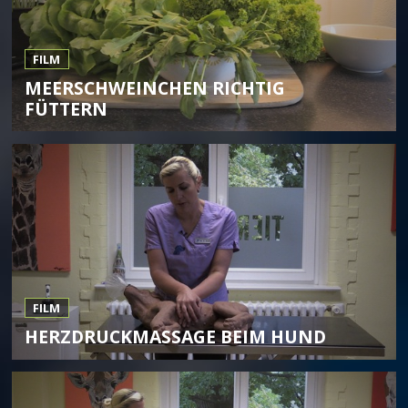
FILM
MEERSCHWEINCHEN RICHTIG
FÜTTERN
FILM
HERZDRUCKMASSAGE BEIM HUND