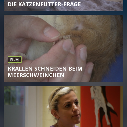
DIE KATZENFUTTER-FRAGE
FILM
KRALLEN SCHNEIDEN BEIM
MEERSCHWEINCHEN