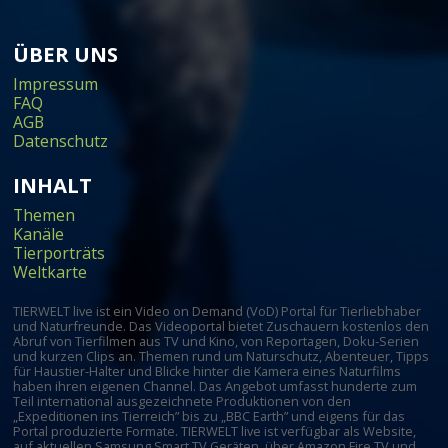
ÜBER UNS
Impressum
FAQ
AGB
Datenschutz
INHALT
Themen
Kanäle
Tierporträts
Weltkarte
TIERWELT live ist ein Video on Demand (VoD) Portal für Tierliebhaber
und Naturfreunde. Das Videoportal bietet Zuschauern kostenlos den
Abruf von Tierfilmen aus TV und Kino, von Reportagen, Doku-Serien
und kurzen Clips an. Themen rund um Naturschutz, Abenteuer, Tipps
für Haustier-Halter und Blicke hinter die Kamera eines Naturfilms
haben ihren eigenen Channel. Das Angebot umfasst hunderte zum
Teil international ausgezeichnete Produktionen von den
„Expeditionen ins Tierreich” bis zu „BBC Earth” und eigens für das
Portal produzierte Formate. TIERWELT live ist verfügbar als Website,
auf aktuellen Samsung Smart TV Geräten, über Amazon Fire TV und