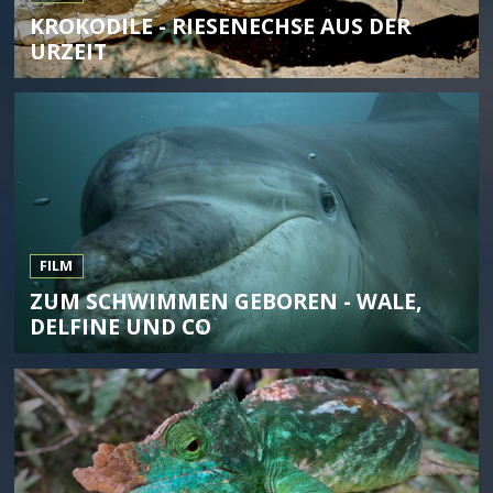
KROKODILE - RIESENECHSE AUS DER
URZEIT
FILM
ZUM SCHWIMMEN GEBOREN - WALE,
DELFINE UND CO