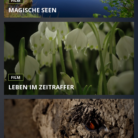
FILM
MAGISCHE SEEN
FILM
LEBEN IM ZEITRAFFER