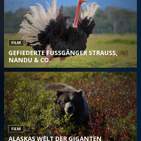
FILM
GEFIEDERTE FUSSGÄNGER STRAUSS, NA
NDU & CO.
FILM
ALASKAS WELT DER GIGANTEN