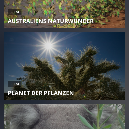
FILM
AUSTRALIENS NATURWUNDER
FILM
PLANET DER PFLANZEN