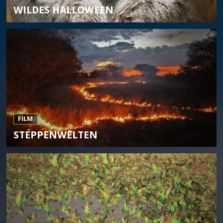
WILDES HALLOWEEN
FILM
STEPPENWELTEN