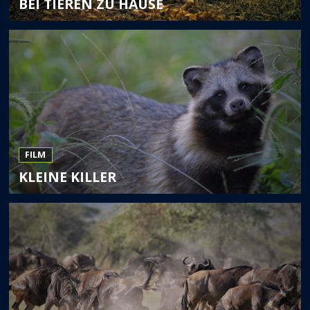
BEI TIEREN ZU HAUSE
FILM
KLEINE KILLER