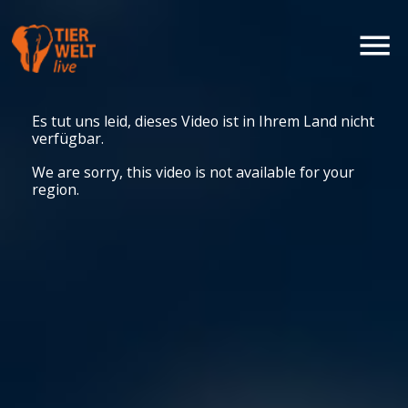
Es tut uns leid, dieses Video ist in Ihrem Land nicht
verfügbar.
We are sorry, this video is not available for your
region.