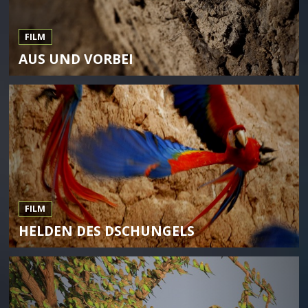
FILM
AUS UND VORBEI
FILM
HELDEN DES DSCHUNGELS