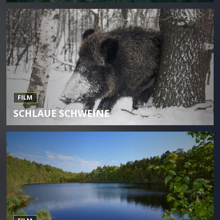
FILM
SCHLAUE SCHWEINE