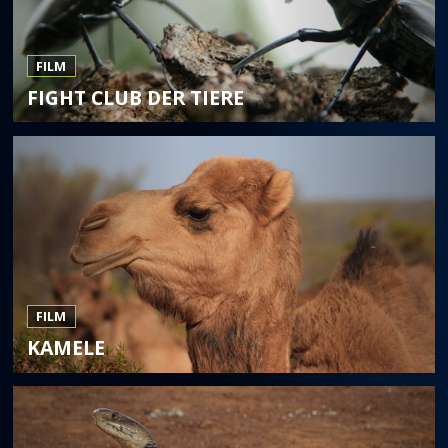
FILM
FIGHT CLUB DER TIERE
FILM
KAMELE