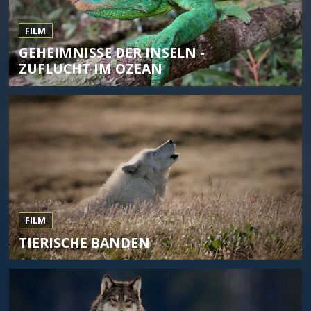
FILM
GEHEIMNISSE DER INSELN -
ZUFLUCHT IM OZEAN
FILM
TIERISCHE BANDEN