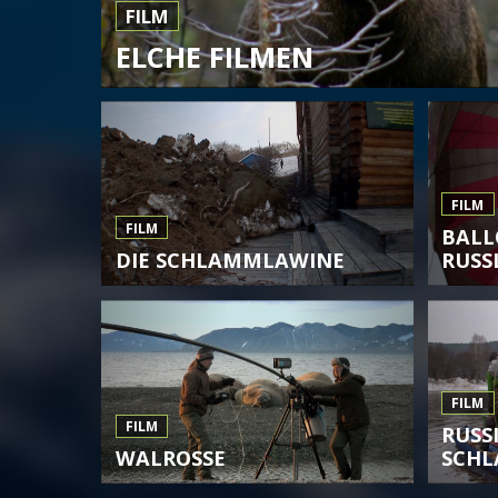
FILM
ELCHE FILMEN
FILM
FILM
BALL
DIE SCHLAMMLAWINE
RUSS
FILM
FILM
RUSS
WALROSSE
SCHL