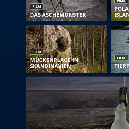
FILM
FILM
POLA
DAS ASCHEMONSTER
ISLA
FILM
FILM
MÜCKENPLAGE IN
SKANDINAVIEN
TIER