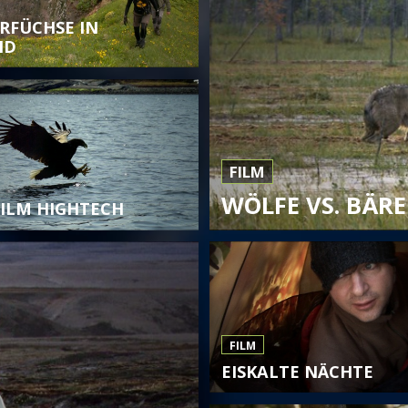
RFÜCHSE IN
ND
FILM
WÖLFE VS. BÄR
FILM HIGHTECH
FILM
EISKALTE NÄCHTE