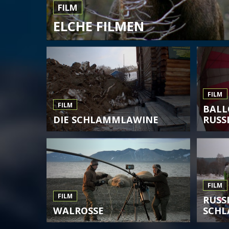
FILM
ELCHE FILMEN
FILM
FILM
BALL
DIE SCHLAMMLAWINE
RUSS
FILM
FILM
RUSS
WALROSSE
SCHL