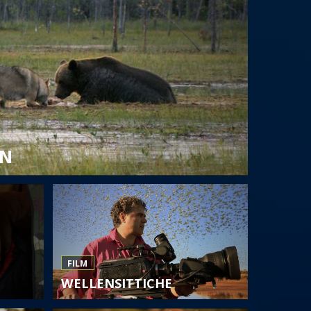
EN
FILM
WELLENSITTICHE