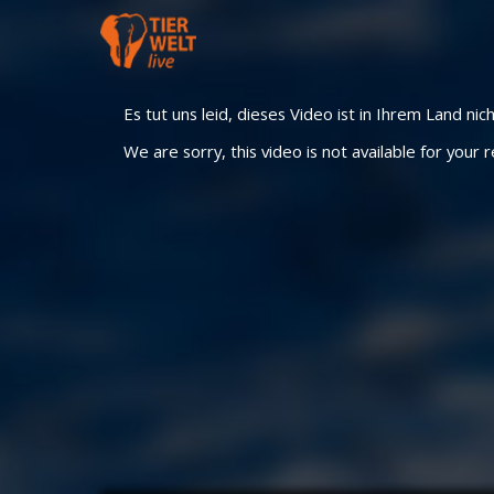
Es tut uns leid, dieses Video ist in Ihrem Land nic
We are sorry, this video is not available for your r