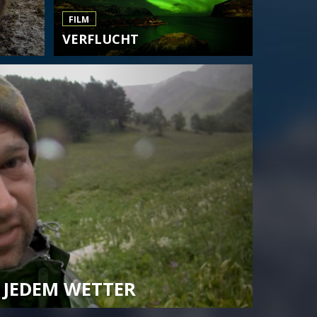
FILM
VERFLUCHT
 JEDEM WETTER