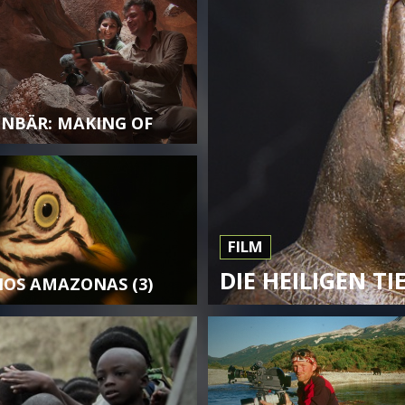
ENBÄR: MAKING OF
FILM
DIE HEILIGEN T
OS AMAZONAS (3)