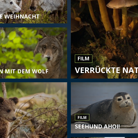
E WEIHNACHT
FILM
VERRÜCKTE NAT
N MIT DEM WOLF
FILM
SEEHUND AHOI!