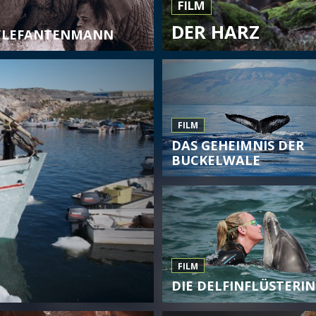
FILM
DER HARZ
ELEFANTENMANN
FILM
DAS GEHEIMNIS DER
BUCKELWALE
FILM
DIE DELFINFLÜSTERIN