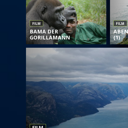
FILM
FILM
BAMA DER
ABEN
GORILLAMANN
(1)
FILM