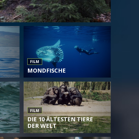
FILM
MONDFISCHE
FILM
DIE 10 ÄLTESTEN TIERE
DER WELT