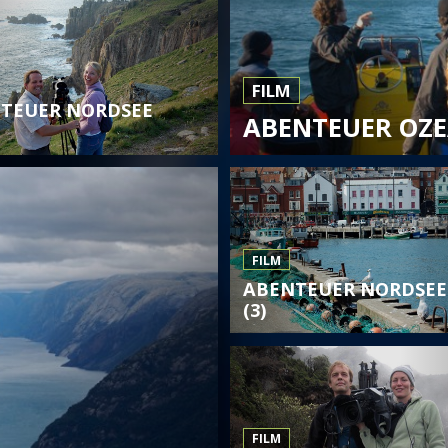
FILM
TEUER NORDSEE
ABENTEUER OZE
FILM
ABENTEUER NORDSEE
(3)
FILM