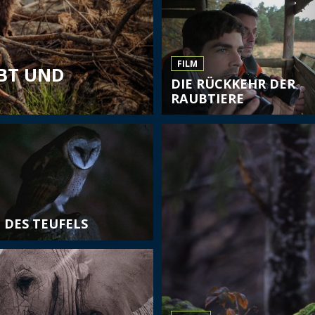
FILM
EBT UND
DIE RÜCKKEHR DER
RAUBTIERE
E DES TEUFELS