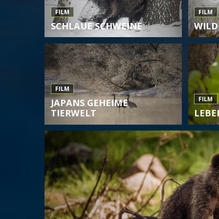
FILM
FILM
SCHLAUE SCHWEINE
WILD
FILM
FILM
JAPANS GEHEIME
TIERWELT
LEBE