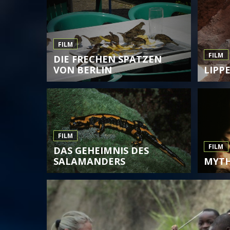
FILM
FILM
DIE FRECHEN SPATZEN
VON BERLIN
LIPP
FILM
FILM
DAS GEHEIMNIS DES
SALAMANDERS
MYTH