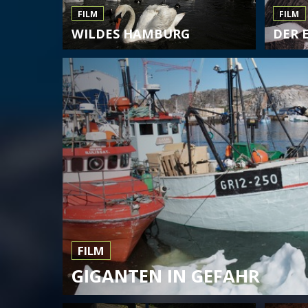
FILM
FILM
WILDES HAMBURG
DER 
FILM
GIGANTEN IN GEFAHR