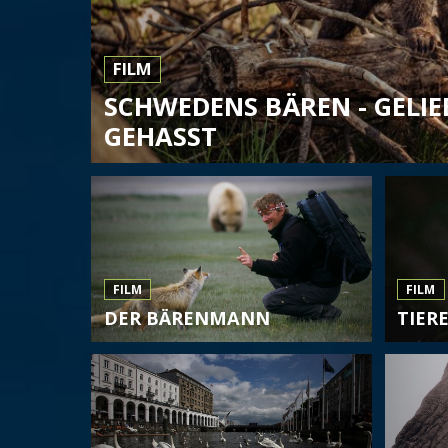
FILM
SCHWEDENS BÄREN - GELI
GEHASST
FILM
FILM
DER BÄRENMANN
TIER