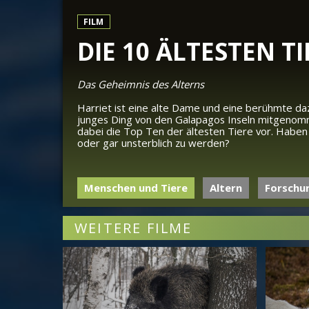
FILM
DIE 10 ÄLTESTEN T
Das Geheimnis des Alterns
Harriet ist eine alte Dame und eine berühmte dazu
junges Ding von den Galapagos Inseln mitgenomm
dabei die Top Ten der ältesten Tiere vor. Habe
oder gar unsterblich zu werden?
Menschen und Tiere
Altern
Forschu
WEITERE FILME