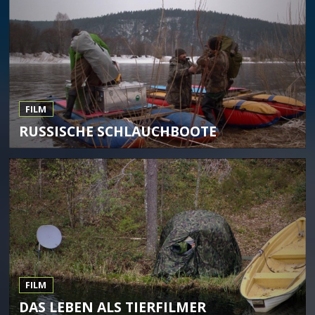
FILM
RUSSISCHE SCHLAUCHBOOTE
FILM
DAS LEBEN ALS TIERFILMER