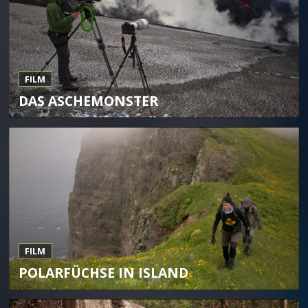
FILM
DAS ASCHEMONSTER
FILM
POLARFÜCHSE IN ISLAND