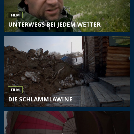
FILM
UNTERWEGS BEI JEDEM WETTER
FILM
DIE SCHLAMMLAWINE