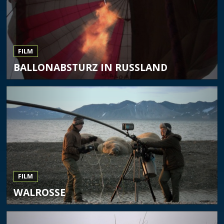
FILM
BALLONABSTURZ IN RUSSLAND
FILM
WALROSSE