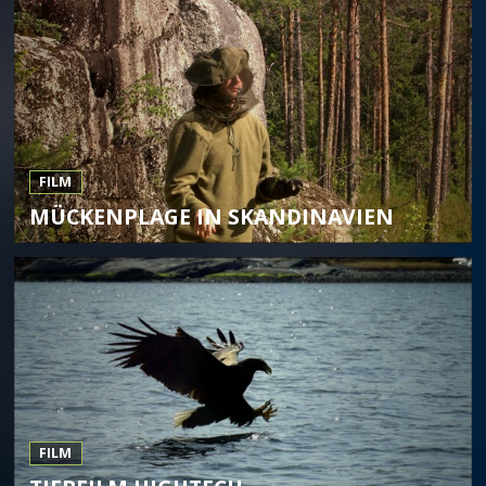
FILM
MÜCKENPLAGE IN SKANDINAVIEN
FILM