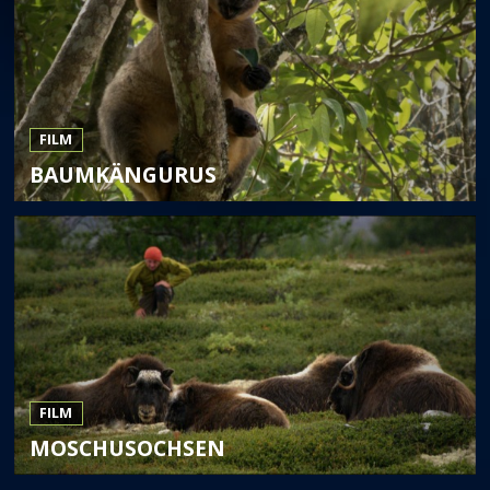
FILM
BAUMKÄNGURUS
FILM
MOSCHUSOCHSEN