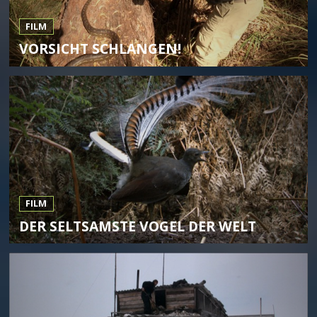
FILM
VORSICHT SCHLANGEN!
FILM
DER SELTSAMSTE VOGEL DER WELT