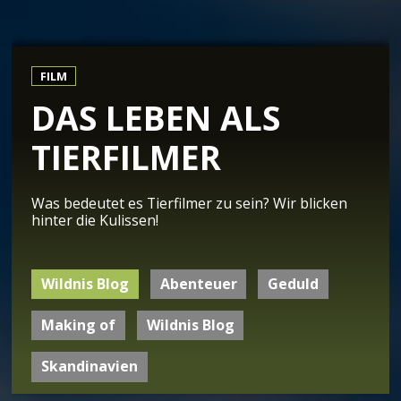
FILM
DAS LEBEN ALS
TIERFILMER
Was bedeutet es Tierfilmer zu sein? Wir blicken
hinter die Kulissen!
Wildnis Blog
Abenteuer
Geduld
Making of
Wildnis Blog
Skandinavien