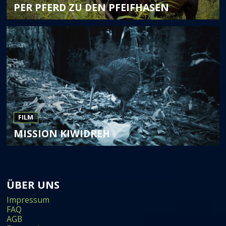
PER PFERD ZU DEN PFEIFHASEN
FILM
MISSION KIWIDREH
ÜBER UNS
Impressum
FAQ
AGB