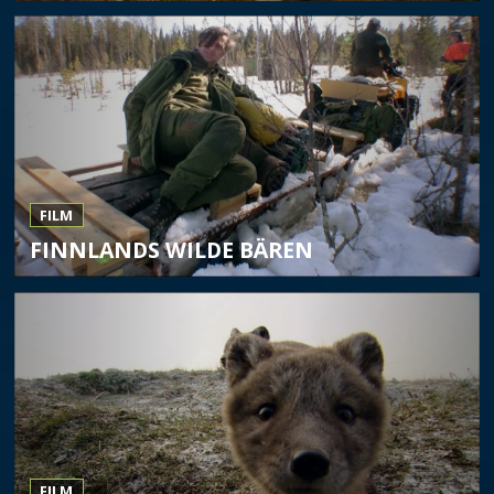
FILM
FINNLANDS WILDE BÄREN
FILM