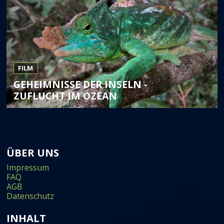
FILM
GEHEIMNISSE DER INSELN -
ZUFLUCHT IM OZEAN
ÜBER UNS
Impressum
FAQ
AGB
Datenschutz
INHALT