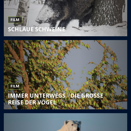
FILM
SCHLAUE SCHWEINE
FILM
IMMER UNTERWEGS - DIE GROSSE R
EISE DER VÖGEL