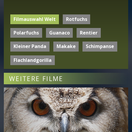
Filmauswahl Welt
Rotfuchs
Polarfuchs
Guanaco
Rentier
Kleiner Panda
Makake
Schimpanse
Flachlandgorilla
WEITERE FILME