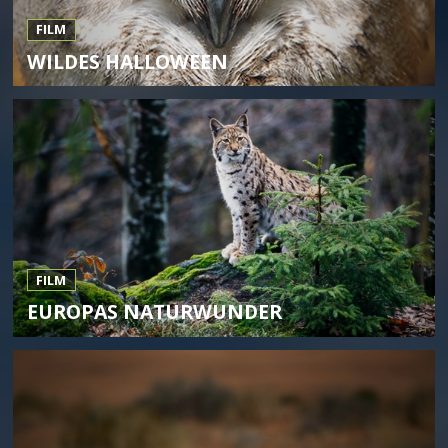
FILM
WILDES HALLOWEEN
FILM
EUROPAS NATURWUNDER