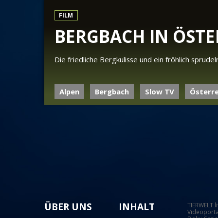
FILM
BERGBACH IN ÖSTE
Die friedliche Bergkulisse und ein fröhlich sprud
Alpen
Bergbach
Slow TV
Österre
ÜBER UNS
INHALT
TIERWELT l
Videoporta