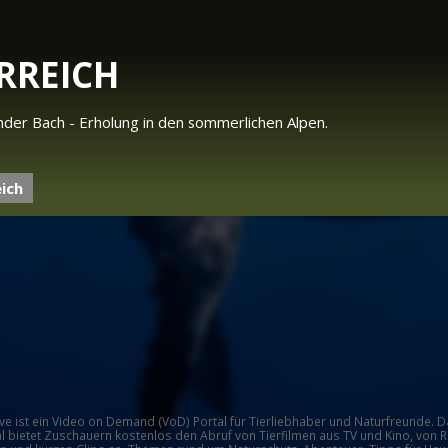
RREICH
elnder Bach - Erholung in den sommerlichen Alpen.
ich
ive ist ein Video on Demand (VoD) Portal für Tierliebhaber und Naturfreunde. D
l bietet Zuschauern kostenlos den Abruf von Tierfilmen aus TV und Kino, von 