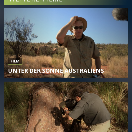
FILM
UNTER DER SONNE AUSTRALIENS