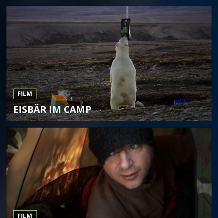
FILM
EISBÄR IM CAMP
FILM