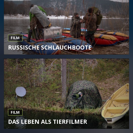
FILM
RUSSISCHE SCHLAUCHBOOTE
FILM
DAS LEBEN ALS TIERFILMER