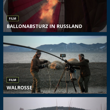
FILM
BALLONABSTURZ IN RUSSLAND
FILM
WALROSSE