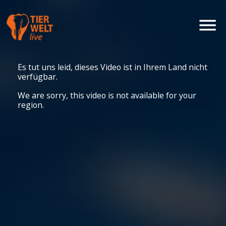
Es tut uns leid, dieses Video ist in Ihrem Land nicht
verfügbar.
We are sorry, this video is not available for your
region.