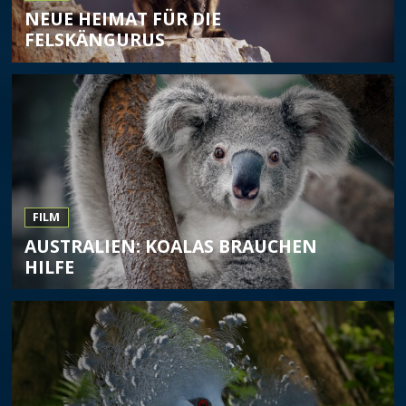
NEUE HEIMAT FÜR DIE
FELSKÄNGURUS
FILM
AUSTRALIEN: KOALAS BRAUCHEN
HILFE