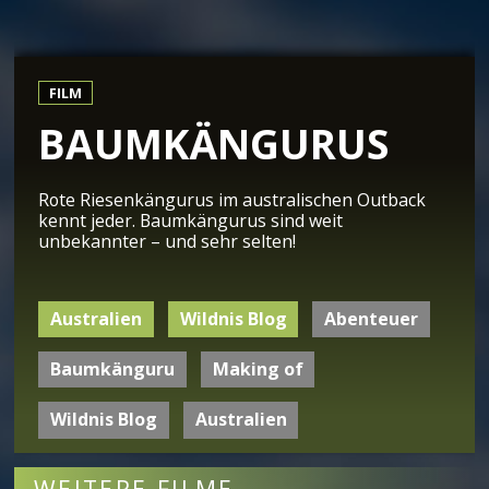
FILM
BAUMKÄNGURUS
Rote Riesenkängurus im australischen Outback
kennt jeder. Baumkängurus sind weit
unbekannter – und sehr selten!
Australien
Wildnis Blog
Abenteuer
Baumkänguru
Making of
Wildnis Blog
Australien
WEITERE FILME