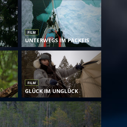
FILM
UNTERWEGS IM PACKEIS
FILM
GLÜCK IM UNGLÜCK