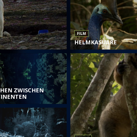
FILM
HELMKASUARE
HEN ZWISCHEN
INENTEN