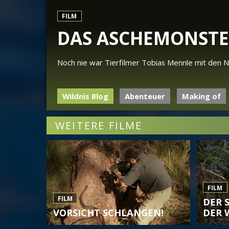
FILM
DAS ASCHEMONST
Noch nie war Tierfilmer Tobias Mennle mit den Na
Wildnis Blog
Abenteuer
Making of
WEITERE FILME
FILM
FILM
DER 
VORSICHT SCHLANGEN!
DER 