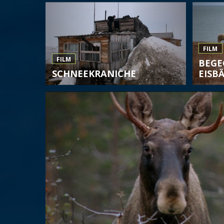
FILM
FILM
BEGE
SCHNEEKRANICHE
EISB