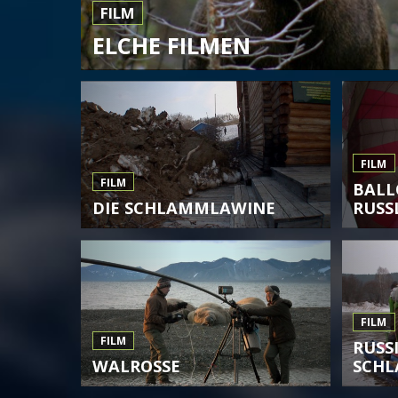
FILM
ELCHE FILMEN
FILM
FILM
BALL
DIE SCHLAMMLAWINE
RUSS
FILM
FILM
RUSS
WALROSSE
SCHL