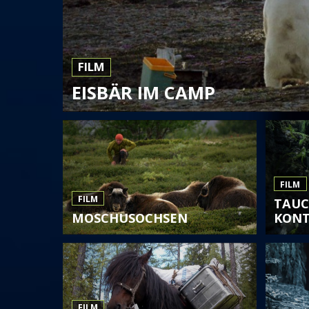
FILM
EISBÄR IM CAMP
FILM
FILM
TAUC
MOSCHUSOCHSEN
KONT
FILM