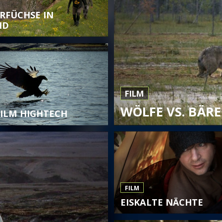
RFÜCHSE IN
ND
FILM
WÖLFE VS. BÄR
FILM HIGHTECH
FILM
EISKALTE NÄCHTE